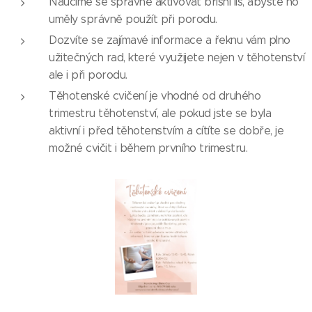
Naučíme se správně aktivovat břišní lis, abyste ho
uměly správně použít při porodu.
Dozvíte se zajímavé informace a řeknu vám plno
užitečných rad, které využijete nejen v těhotenství
ale i při porodu.
Těhotenské cvičení je vhodné od druhého
trimestru těhotenství, ale pokud jste se byla
aktivní i před těhotenstvím a cítíte se dobře, je
možné cvičit i během prvního trimestru.